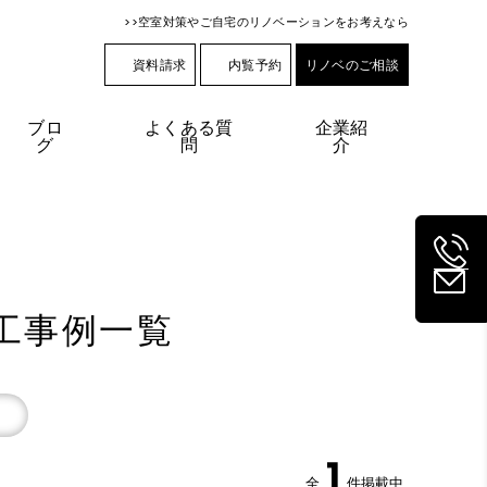
>>空室対策やご自宅のリノベーションをお考えなら
資料請求
内覧予約
リノベのご相談
ブロ
よくある質
企業紹
グ
問
介
工事例一覧
1
全
件掲載中