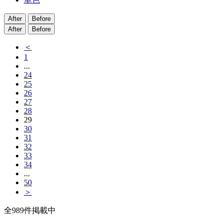
After
Before
After
Before
＜
1
...
24
25
26
27
28
29
30
31
32
33
34
...
50
＞
全
989
件掲載中