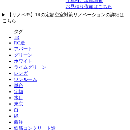
【無料】現地調査
お見積り依頼はこちら
【リノベ35】1Rの定額空室対策リノベーションの詳細は
こちら
タグ
1R
RC造
アパート
グリーン
ホワイト
ライムグリーン
レンガ
ワンルーム
単色
定額
木目
東京
白
緑
西洋
鉄筋コンクリート造