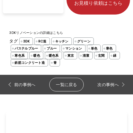
お見積り依頼はこちら
3DKリノベーションの詳細はこちら
タグ
3DK
RC造
キッチン
グリーン
パステルブルー
ブルー
マンション
単色
寒色
寒色系
暖色
暖色系
東京
清潔
玄関
緑
鉄筋コンクリート造
青
前の事例へ
一覧に戻る
次の事例へ