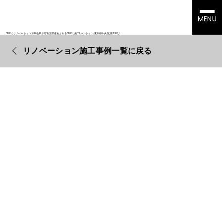
MENU
3DKのリノベーションで寒色系が彩る清潔感あふれる3DKに施工(マンション,東京都中央区,築29年)
リノベーション施工事例一覧に戻る