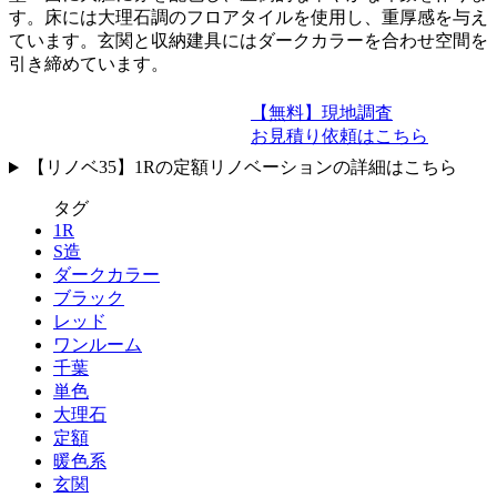
す。床には大理石調のフロアタイルを使用し、重厚感を与え
ています。玄関と収納建具にはダークカラーを合わせ空間を
引き締めています。
【無料】現地調査
お見積り依頼はこちら
【リノベ35】1Rの定額リノベーションの詳細はこちら
タグ
1R
S造
ダークカラー
ブラック
レッド
ワンルーム
千葉
単色
大理石
定額
暖色系
玄関