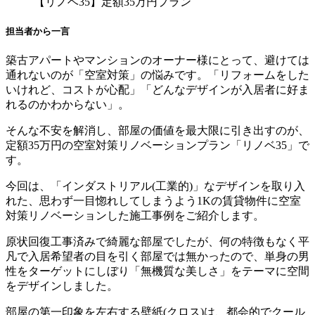
【リノベ35】定額35万円プラン
担当者から一言
築古アパートやマンションのオーナー様にとって、避けては
通れないのが「空室対策」の悩みです。「リフォームをした
いけれど、コストが心配」「どんなデザインが入居者に好ま
れるのかわからない」。
そんな不安を解消し、部屋の価値を最大限に引き出すのが、
定額35万円の空室対策リノベーションプラン「リノベ35」で
す。
今回は、「インダストリアル(工業的)」なデザインを取り入
れた、思わず一目惚れしてしまうよう1Kの賃貸物件に空室
対策リノベーションした施工事例をご紹介します。
原状回復工事済みで綺麗な部屋でしたが、何の特徴もなく平
凡で入居希望者の目を引く部屋では無かったので、単身の男
性をターゲットにしぼり「無機質な美しさ」をテーマに空間
をデザインしました。
部屋の第一印象を左右する壁紙(クロス)は、都会的でクール