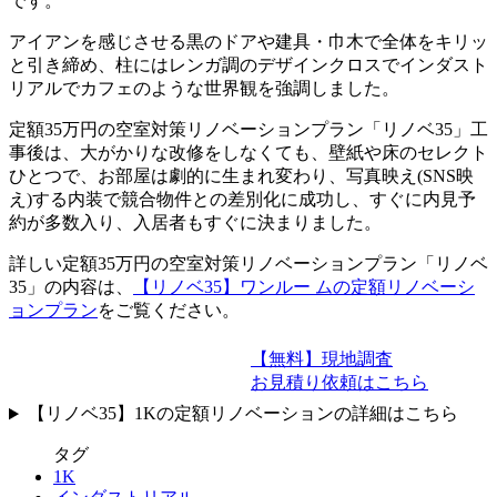
です。
アイアンを感じさせる黒のドアや建具・巾木で全体をキリッ
と引き締め、柱にはレンガ調のデザインクロスでインダスト
リアルでカフェのような世界観を強調しました。
定額35万円の空室対策リノベーションプラン「リノベ35」工
事後は、大がかりな改修をしなくても、壁紙や床のセレクト
ひとつで、お部屋は劇的に生まれ変わり、写真映え(SNS映
え)する内装で競合物件との差別化に成功し、すぐに内見予
約が多数入り、入居者もすぐに決まりました。
詳しい定額35万円の空室対策リノベーションプラン「リノベ
35」の内容は、
【リノベ35】ワンルー ムの定額リノベーシ
ョンプラン
をご覧ください。
【無料】現地調査
お見積り依頼はこちら
【リノベ35】1Kの定額リノベーションの詳細はこちら
タグ
1K