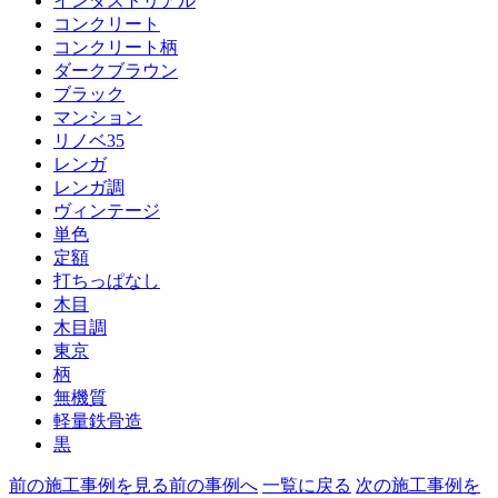
インダストリアル
コンクリート
コンクリート柄
ダークブラウン
ブラック
マンション
リノベ35
レンガ
レンガ調
ヴィンテージ
単色
定額
打ちっぱなし
木目
木目調
東京
柄
無機質
軽量鉄骨造
黒
前の施工事例を見る
前の事例へ
一覧に戻る
次の施工事例を