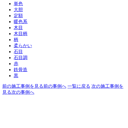
単色
大胆
定額
暖色系
木目
木目柄
柄
柔らかい
石目
石目調
赤
鉄骨造
黒
前の施工事例を見る
前の事例へ
一覧に戻る
次の施工事例を
見る
次の事例へ