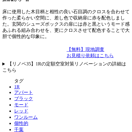
床に使用した木目柄と相性の良い石目調のクロスを合わせて
作った柔らかい空間に、差し色で収納扉に赤を配色しまし
た。玄関のシューズボックスの扉には赤と黒というモード感
あふれる組み合わせを、更にクロスさせて配色することで大
胆で個性的な印象に。
【無料】現地調査
お見積り依頼はこちら
【リノベ35】1Rの定額空室対策リノベーションの詳細は
こちら
タグ
1R
アパート
ブラック
モード
レッド
ワンルーム
個性的
千葉