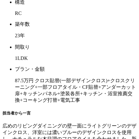
構造
RC
築年数
23年
間取り
1LDK
プラン・金額
87.5万円 クロス貼替(一部デザインクロス)+クロスクリ
ーニング+一部フロアタイル・CF貼替+アンダーカット
扉+キッチンパネル+塗装各所+キッチン・浴室推薦交
換+コーキング打替+電気工事
担当者から一言
広めのリビングダイニングの壁一面にライトグリーンのデザ
インクロス、洋室には濃いブルーのデザインクロスを使用
し、ナチュラルな木目調のフロアタイルを合わせました。新