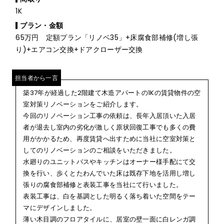
1K
プラン・金額
65万円 定額プラン「リノベ35」+床腐食部補修(増し張
り)+エアコン交換+ドアクローザー交換
担当者から一言
築37年が経過した2階建て木造アパートの1Kの賃貸物件の空
室対策リノベーションをご紹介します。
今回のリノベーション工事の依頼は、長年入居頂いた入居
者が退去し室内の劣化が激しく原状回復工事でも多くの費
用がかかるため、
再度賃貸へ出すために当社に空室対策と
してのリノベーションのご相談
をいただきました。
水廻りのユニットバスやキッチンはオーナー様手配にて交
換を行い、歩くとたわんでいた床は既存下地を活用し増し
張りの腐食部補修と表装工事を当社にて行いました。
表装工事は、白を基調とした明るく落ち着いた空間をテー
マにデザインしました。
薄い木目調のフロアタイルに、居室の壁一面に白レンガ調