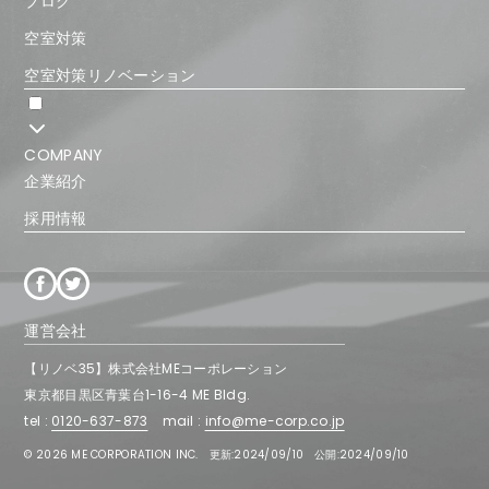
ブログ
空室対策
空室対策リノベーション
COMPANY
企業紹介
採用情報
運営会社
【リノベ35】株式会社MEコーポレーション
東京都
目黒区
青葉台1-16-4 ME Bldg.
tel :
0120-637-873
mail :
info@me-corp.co.jp
© 2026 ME CORPORATION INC.
更新:2024/09/10
公開:2024/09/10