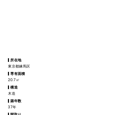
所在地
東京都練馬区
専有面積
20.7㎡
構造
木造
築年数
37年
間取り