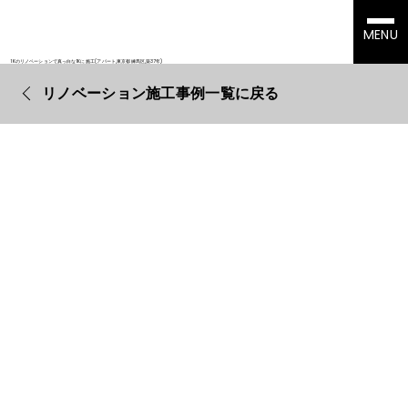
MENU
1Kのリノベーションで真っ白な1Kに施工(アパート,東京都練馬区,築37年)
リノベーション施工事例一覧に戻る