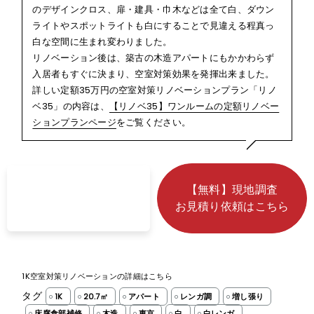
のデザインクロス、扉・建具・巾木などは全て白、ダウン
ライトやスポットライトも白にすることで見違える程真っ
白な空間に生まれ変わりました。
リノベーション後は、
築古の木造アパートにもかかわらず
入居者もすぐに決まり、空室対策効果を発揮出来ました
。
詳しい定額35万円の空室対策リノベーションプラン「リノ
ベ35」の内容は、
【リノベ35】ワンルームの定額リノベー
ションプランページ
をご覧ください。
【無料】現地調査
お見積り依頼はこちら
1K空室対策リノベーションの詳細はこちら
タグ
1K
20.7㎡
アパート
レンガ調
増し張り
床腐食部補修
木造
東京
白
白レンガ