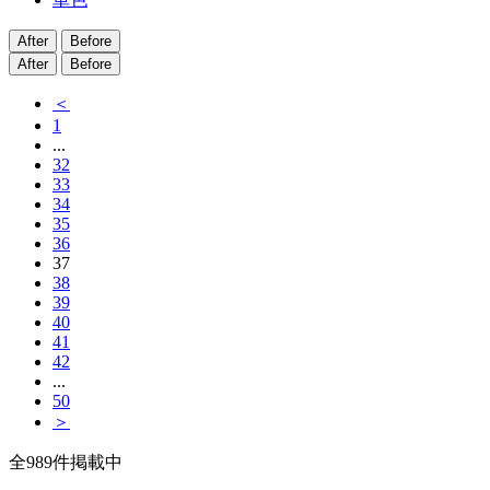
After
Before
After
Before
＜
1
...
32
33
34
35
36
37
38
39
40
41
42
...
50
＞
全
989
件掲載中