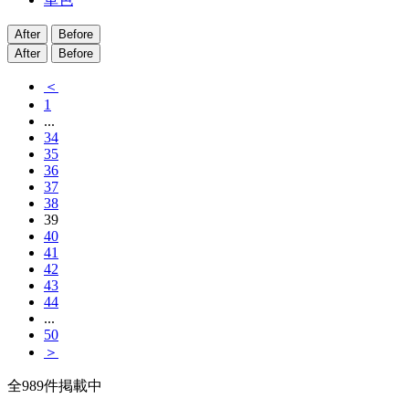
After
Before
After
Before
＜
1
...
34
35
36
37
38
39
40
41
42
43
44
...
50
＞
全
989
件掲載中