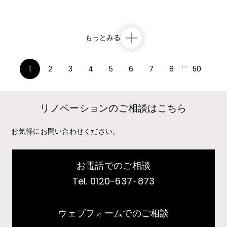
1DK→1R
RC造
築48年
2026.4月竣工
920
もっとみる
vol.
...
1
2
3
4
5
6
7
8
50
リノベーションのご相談はこちら
お気軽にお問い合わせください。
お電話でのご相談
Tel. 0120-637-873
ウェブフォームでのご相談